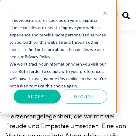
This website stores cookies on your computer.
These cookies are used to improve your website
experience and provide more personalized services
to you, both on this website and through other
media. To find out more about the cookies we use,
BDSM
see our Privacy Policy.
We won't track your information when you visit our
Workshops &
site. But in order to comply with your preferences,
we'll have to use just one tiny cookie so that you're
Coaching
not asked to make this choice again.
ACCEPT
DECLINE
Kinkalitz ist uns eine
Herzensangelegenheit, die wir mit viel
Freude und Empathie umsetzen. Eine von
Vertrauen geprägte Atmosphäre ist die