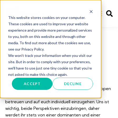
This website stores cookies on your computer.
These cookies are used to improve your website
experience and provide more personalized services
to you, both on this website and through other
media. To find out more about the cookies we use,
BDSM
see our Privacy Policy.
We won't track your information when you visit our
Workshops
site. But in order to comply with your preferences,
we'll have to use just one tiny cookie so that you're
not asked to make this choice again.
Ihr steht im Mittelpunkt.
ACCEPT
DECLINE
Unsere Workshops finden nur in sehr kleinen Gruppen
statt. Dies ermöglicht es uns, euch persönlich zu
betreuen und auf euch individuell einzugehen. Uns ist
wichtig, beide Perspektiven einzubringen, daher
werdet ihr stets von einer dominanten und einer